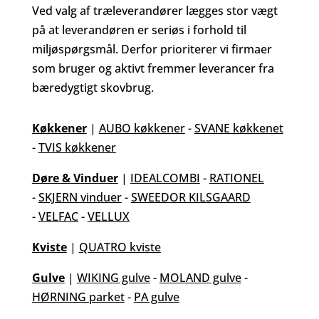
Ved valg af træleverandører lægges stor vægt
på at leverandøren er seriøs i forhold til
miljøspørgsmål. Derfor prioriterer vi firmaer
som bruger og aktivt fremmer leverancer fra
bæredygtigt skovbrug.
Køkkener
|
AUBO køkkener
-
SVANE køkkenet
-
TVIS køkkener
Døre & Vinduer
|
IDEALCOMBI
-
RATIONEL
-
SKJERN vinduer
-
SWEEDOR KILSGAARD
-
VELFAC
-
VELLUX
Kviste
|
QUATRO kviste
Gulve
|
WIKING gulve
-
MOLAND gulve
-
HØRNING parket
-
PA gulve