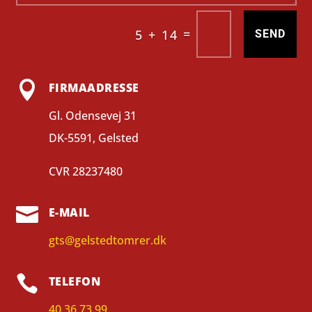
=
5 + 14
SEND

FIRMAADRESSE
Gl. Odensevej 31
DK-5591, Gelsted
CVR
28237480

E-MAIL
gts@gelstedtomrer.dk

TELEFON
40 36 73 99