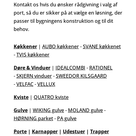
Kontakt os hvis du ønsker rådgivning i valg af
port, så du er sikker på at vælge en løsning, der
passer til bygningens konstruktion og til dit
behov.
Køkkener
|
AUBO køkkener
-
SVANE køkkenet
-
TVIS køkkener
Døre & Vinduer
|
IDEALCOMBI
-
RATIONEL
-
SKJERN vinduer
-
SWEEDOR KILSGAARD
-
VELFAC
-
VELLUX
Kviste
|
QUATRO kviste
Gulve
|
WIKING gulve
-
MOLAND gulve
-
HØRNING parket
-
PA gulve
Porte
|
Karnapper
|
Udestuer
|
Trapper