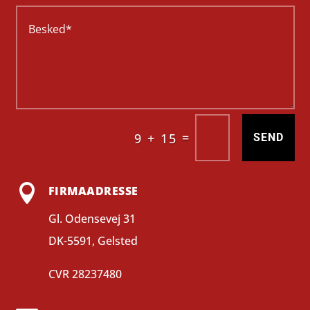
=
9 + 15
SEND

FIRMAADRESSE
Gl. Odensevej 31
DK-5591, Gelsted
CVR
28237480