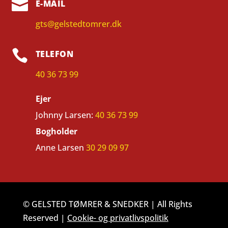

E-MAIL
gts@gelstedtomrer.dk

TELEFON
40 36 73 99
Ejer
Johnny Larsen:
40 36 73 99
Bogholder
Anne Larsen
30 29 09 97
© GELSTED TØMRER & SNEDKER | All Rights
Reserved |
Cookie- og privatlivspolitik